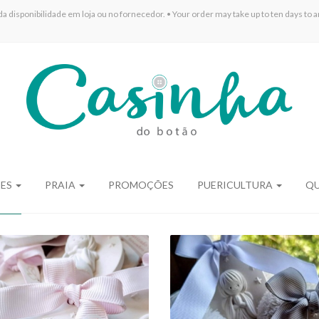
sponibilidade em loja ou no fornecedor. • Your order may take up to ten days to arr
ÕES
PRAIA
PROMOÇÕES
PUERICULTURA
Q
ANJINHO |
ANJINHO