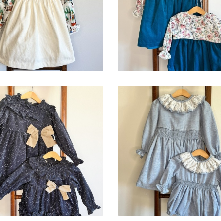
VINTAGE
FLOWERS
23,00 € — 38,90 €
25,90 € — 38,90 €
PADRÃO MILKY WAY
PADRÃO LOVELY BL
25,90 € — 41,00 €
25,90 € — 38,90 €