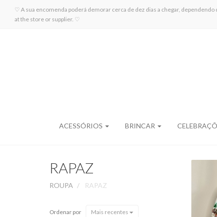
♡ A sua encomenda poderá demorar cerca de dez dias a chegar, dependendo da di
at the store or supplier. ♡
ACESSÓRIOS
BRINCAR
CELEBRAÇ
RAPAZ
ROUPA
RAPAZ
P
Ordenar por
Mais recentes