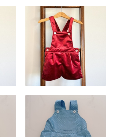
PADRÃO WINTRY
AN
BURGUNDY
32,00 € — 39,90 €
FOFO DOTS