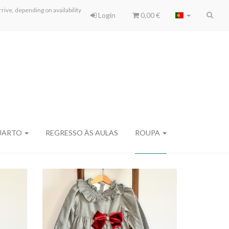
ive, depending on availability
Login
0,00 €
UARTO
REGRESSO ÀS AULAS
ROUPA
PADRÃO MILKY WAY