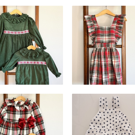
ADRÃO COZY GREEN
PADRÃO GREY TART
25,90 € — 38,90 €
25,90 € — 38,90 €
ADRÃO CHRISTMAS
FOFO STARS
EVE