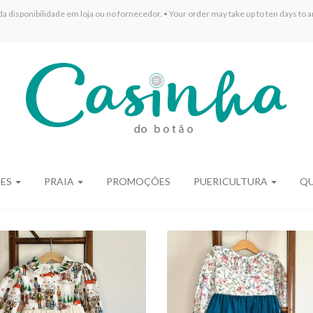
sponibilidade em loja ou no fornecedor. • Your order may take up to ten days to arr
ÕES
PRAIA
PROMOÇÕES
PUERICULTURA
Q
ADRÃO CHRISTMAS
PADRÃO WINTER