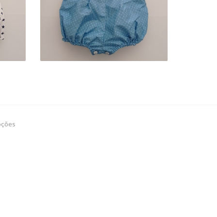
26,90 €
oções