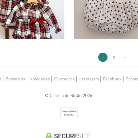
26,90 €
25,90 € — 38,90 €
1
2
>
e
Sobre nós
Novidades
Contactos
Instagram
Facebook
Prom
© Casinha do Botão 2026.