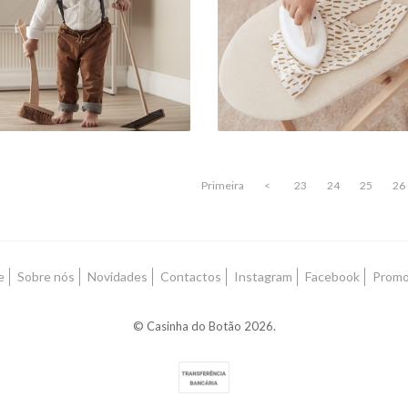
COM FERRO
29,90 €
59,00 €
Primeira
<
23
24
25
26
e
Sobre nós
Novidades
Contactos
Instagram
Facebook
Prom
© Casinha do Botão 2026.