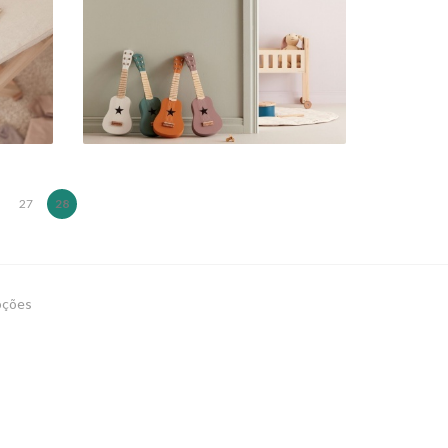
MADEIRA
38,90 €
27
28
oções