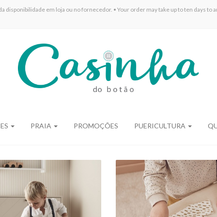
sponibilidade em loja ou no fornecedor. • Your order may take up to ten days to arr
ÕES
PRAIA
PROMOÇÕES
PUERICULTURA
Q
TÁBUA DE PASSAR
PÁ E VASSOURA