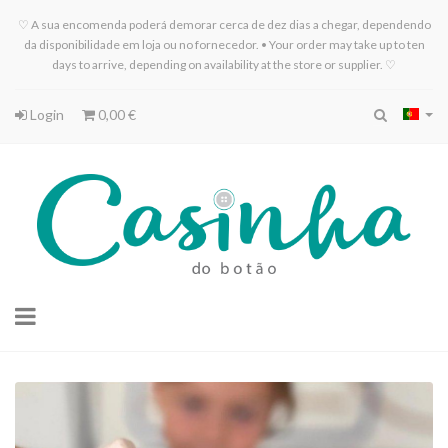
♡ A sua encomenda poderá demorar cerca de dez dias a chegar, dependendo
da disponibilidade em loja ou no fornecedor. • Your order may take up to ten
days to arrive, depending on availability at the store or supplier. ♡
Login
0,00 €
Toggle
navigation