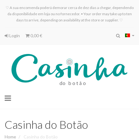
♡ A sua encomenda poderá demorar cerca de dez dias a chegar, dependendo
da disponibilidade em loja ou no fornecedor. • Your order may take up to ten
days to arrive, depending on availability at the store or supplier. ♡
Login
0,00 €
Toggle
navigation
Casinha do Botão
Home
Casinha do Botão