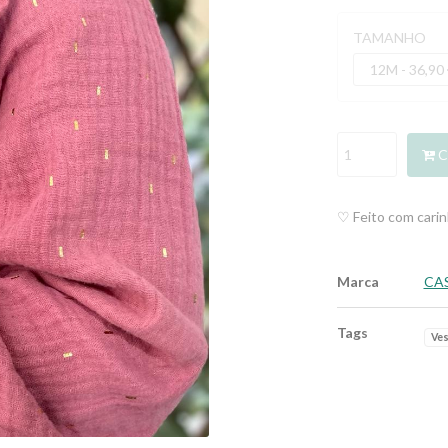
TAMANHO
C
♡ Feito com cari
Marca
CA
Tags
Ves
Características