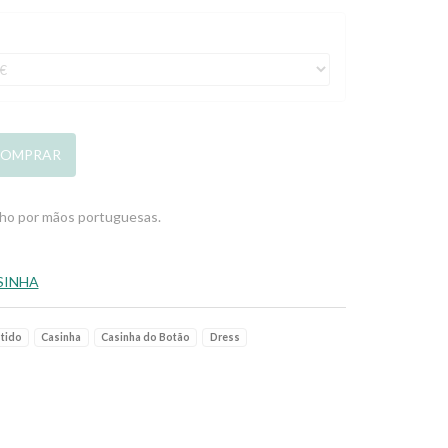
OMPRAR
nho por mãos portuguesas.
SINHA
tido
Casinha
Casinha do Botão
Dress