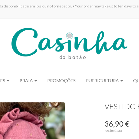
sponibilidade em loja ou no fornecedor. • Your order may take up to ten days to arr
ÕES
PRAIA
PROMOÇÕES
PUERICULTURA
Q
VESTIDO
36,90 €
IVA incluído.