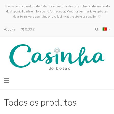
♡ A sua encomenda poderá demorar cerca de dez dias a chegar, dependendo
da disponibilidade em loja ou no fornecedor. • Your order may take up to ten
days to arrive, depending on availability at the store or supplier. ♡
Login
0,00 €
Toggle
navigation
Todos os produtos