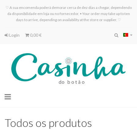
♡ A sua encomenda poderá demorar cerca de dez dias a chegar, dependendo
da disponibilidade em loja ou no fornecedor. • Your order may take up to ten
days to arrive, depending on availability at the store or supplier. ♡
Login
0,00 €
Toggle
navigation
Todos os produtos